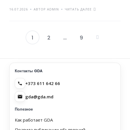
16.07.2026
АВТОР ADMIN
ЧИТАТЬ ДАЛЕЕ
1
2
…
9
Пагинация
записей
Контакты GDA
+373 611 642 66
gda@gda.md
Полезное
Как работает GDA
Правила публикации объявлений