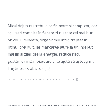
пропускать завтрак
Micul dejun nu trebuie să fie mare și complicat, dar
БЛОГ
să îl sari complet în fiecare zi nu este cel mai bun
obicei. Dimineața, organismul intră treptat în
ritmul obișnuit, iar mâncarea ajută la un început
Ярмарки с местной
mai lin al zilei: oferă energie, reduce riscul
продукцией в
gustărilor întâmplătoare și te ajută să aștepți mai
Кишиневе: куда можно
liniștit prânzul. Dacă […]
сходить в выходные
04.08.2026
АВТОР ADMIN
ЧИТАТЬ ДАЛЕЕ
1–2 августа