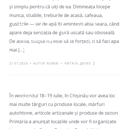
și simplu pentru că uiți de ea. Dimineața începe
munca, studiile, treburile de acasă, cafeaua,
gustările — iar de apă îți amintești abia seara, când
Ярмарки с местной
apare deja senzația de gură uscată sau oboseală.
продукцией в
De aceea, scopul nu este să te forțezi, ci să faci apa
Кишиневе: куда можно
mai […]
сходить в выходные
21.07.2026
АВТОР ADMIN
ЧИТАТЬ ДАЛЕЕ
18–19 июля
În weekendul 18–19 iulie, în Chișinău vor avea loc
БЛОГ
mai multe târguri cu produse locale, mărfuri
autohtone, articole artizanale și produse de sezon.
Primăria a anunțat locațiile unde vor fi organizate