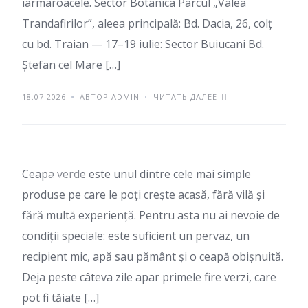
iarmaroacele. Sector Botanica Parcul „Valea
Trandafirilor”, aleea principală: Bd. Dacia, 26, colț
cu bd. Traian — 17–19 iulie: Sector Buiucani Bd.
Ștefan cel Mare […]
Как выращивать
18.07.2026
АВТОР ADMIN
ЧИТАТЬ ДАЛЕЕ
зеленый лук дома
Ceapa verde este unul dintre cele mai simple
БЛОГ
produse pe care le poți crește acasă, fără vilă și
fără multă experiență. Pentru asta nu ai nevoie de
condiții speciale: este suficient un pervaz, un
recipient mic, apă sau pământ și o ceapă obișnuită.
Deja peste câteva zile apar primele fire verzi, care
pot fi tăiate […]