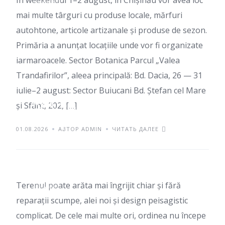
În weekendul 1–2 august, în Chișinău vor avea loc
БЛОГ
mai multe târguri cu produse locale, mărfuri
autohtone, articole artizanale și produse de sezon.
Primăria a anunțat locațiile unde vor fi organizate
iarmaroacele. Sector Botanica Parcul „Valea
Trandafirilor”, aleea principală: Bd. Dacia, 26 — 31
iulie–2 august: Sector Buiucani Bd. Ștefan cel Mare
Как сделать участок
și Sfânt, 202, […]
аккуратнее без
01.08.2026
АВТОР ADMIN
ЧИТАТЬ ДАЛЕЕ
больших затрат
Terenul poate arăta mai îngrijit chiar și fără
БЛОГ
reparații scumpe, alei noi și design peisagistic
complicat. De cele mai multe ori, ordinea nu începe