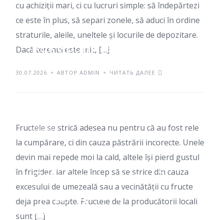
cu achiziții mari, ci cu lucruri simple: să îndepărtezi
ce este în plus, să separi zonele, să aduci în ordine
straturile, aleile, uneltele și locurile de depozitare.
Как хранить фрукты,
Dacă terenul este mic, […]
чтобы они не
30.07.2026
АВТОР ADMIN
ЧИТАТЬ ДАЛЕЕ
портились быстро
Fructele se strică adesea nu pentru că au fost rele
БЛОГ
la cumpărare, ci din cauza păstrării incorecte. Unele
devin mai repede moi la cald, altele își pierd gustul
în frigider, iar altele încep să se strice din cauza
Ярмарки с местной
excesului de umezeală sau a vecinătății cu fructe
продукцией в
deja prea coapte. Fructele de la producătorii locali
Кишиневе: куда можно
sunt […]