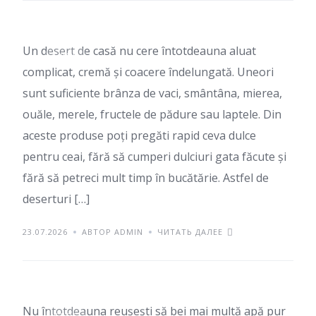
Un desert de casă nu cere întotdeauna aluat
БЛОГ
complicat, cremă și coacere îndelungată. Uneori
sunt suficiente brânza de vaci, smântâna, mierea,
ouăle, merele, fructele de pădure sau laptele. Din
aceste produse poți pregăti rapid ceva dulce
pentru ceai, fără să cumperi dulciuri gata făcute și
fără să petreci mult timp în bucătărie. Astfel de
deserturi […]
Как пить больше воды
23.07.2026
АВТОР ADMIN
ЧИТАТЬ ДАЛЕЕ
в течение дня
Nu întotdeauna reușești să bei mai multă apă pur
БЛОГ