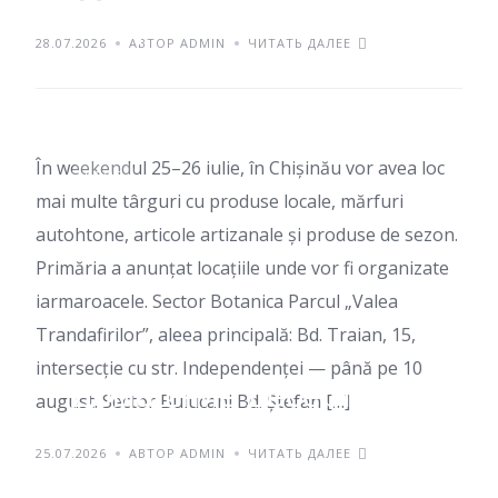
сходить в выходные
28.07.2026
АВТОР ADMIN
ЧИТАТЬ ДАЛЕЕ
25–26 июля
În weekendul 25–26 iulie, în Chișinău vor avea loc
БЛОГ
mai multe târguri cu produse locale, mărfuri
autohtone, articole artizanale și produse de sezon.
Primăria a anunțat locațiile unde vor fi organizate
iarmaroacele. Sector Botanica Parcul „Valea
Trandafirilor”, aleea principală: Bd. Traian, 15,
intersecție cu str. Independenței — până pe 10
Домашние десерты из
august: Sector Buiucani Bd. Ștefan […]
минимального набора
25.07.2026
АВТОР ADMIN
ЧИТАТЬ ДАЛЕЕ
продуктов