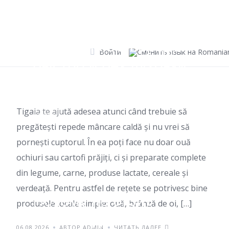
Skip
to
content
Блюда на сковороде:
Войти
быстро и без духовки
Tigaia te ajută adesea atunci când trebuie să
БЛОГ
pregătești repede mâncare caldă și nu vrei să
pornești cuptorul. În ea poți face nu doar ouă
ochiuri sau cartofi prăjiți, ci și preparate complete
din legume, carne, produse lactate, cereale și
verdeață. Pentru astfel de rețete se potrivesc bine
Почему не стоит
produsele locale simple: ouă, brânză de oi, […]
каждый день
06.08.2026
АВТОР ADMIN
ЧИТАТЬ ДАЛЕЕ