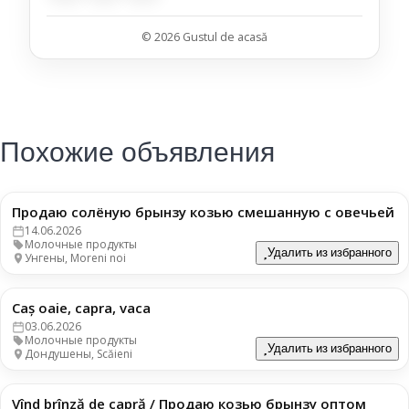
© 2026 Gustul de acasă
Похожие объявления
Продаю солёную брынзу козью смешанную с овечьей
130 леев
14.06.2026
Молочные продукты
Удалить из избранного
Унгены, Moreni noi
Caș oaie, capra, vaca
130 леев
03.06.2026
Молочные продукты
Удалить из избранного
Дондушены, Scăieni
Vînd brînză de capră / Продаю козью брынзу оптом