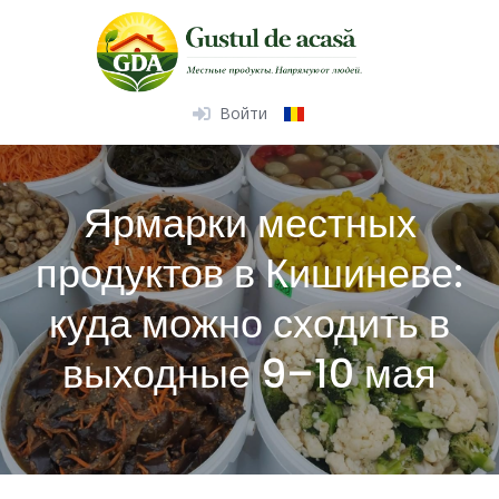
Skip
to
content
Войти
Ярмарки местных
продуктов в Кишиневе:
куда можно сходить в
выходные 9–10 мая