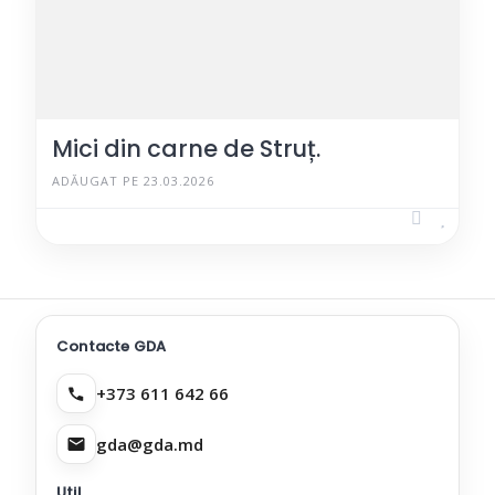
Mici din carne de Struț.
ADĂUGAT PE 23.03.2026
Contacte GDA
+373 611 642 66
gda@gda.md
Util