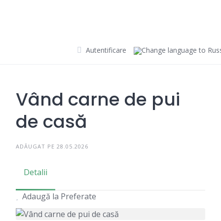
Skip
to
content
Autentificare
Vând carne de pui
de casă
ADĂUGAT PE 28.05.2026
Detalii
Adaugă la Preferate