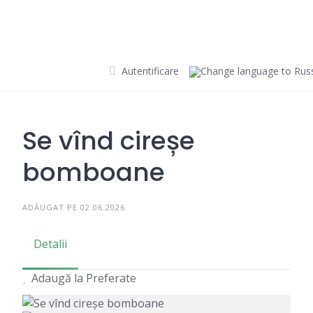
Skip
to
content
Autentificare
Se vînd cireșe
bomboane
ADĂUGAT PE 02.06.2026
Detalii
Adaugă la Preferate