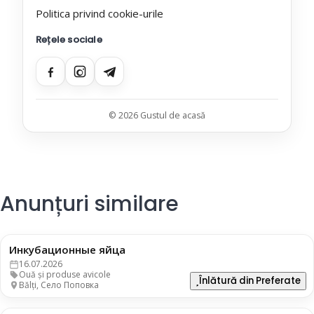
Politica privind cookie-urile
Rețele sociale
© 2026 Gustul de acasă
Anunțuri similare
Инкубационные яйца
3 lei
16.07.2026
Ouă și produse avicole
Înlătură din Preferate
Bălți, Село Поповка