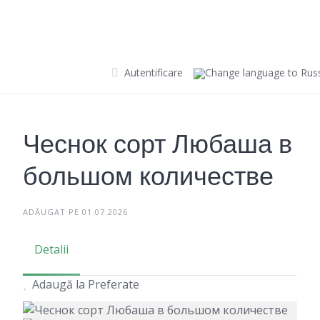
Skip
to
content
Autentificare
Чеснок сорт Любаша в
большом количестве
ADĂUGAT PE 01.07.2026
Detalii
Adaugă la Preferate