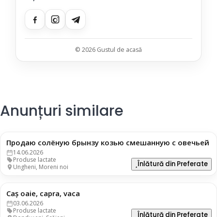
© 2026 Gustul de acasă
Anunțuri similare
Продаю солёную брынзу козью смешанную с овечьей
130 lei
14.06.2026
Produse lactate
Înlătură din Preferate
Ungheni, Moreni noi
Caș oaie, capra, vaca
130 lei
03.06.2026
Produse lactate
Înlătură din Preferate