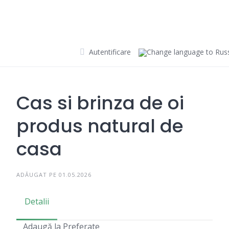
Skip
to
content
Autentificare
Cas si brinza de oi
produs natural de
casa
ADĂUGAT PE 01.05.2026
Detalii
Adaugă la Preferate