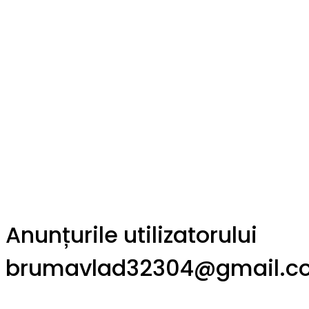
Anunțurile utilizatorului
brumavlad32304@gmail.c