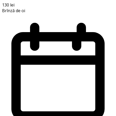
130 lei
Brînză de oi