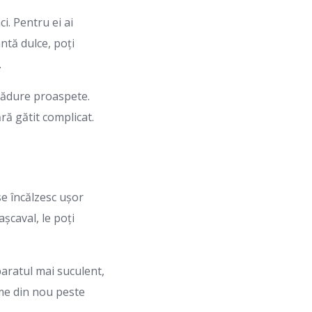
i. Pentru ei ai
ntă dulce, poți
.
 pădure proaspete.
ără gătit complicat.
se încălzesc ușor
așcaval, le poți
paratul mai suculent,
me din nou peste