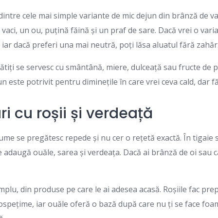
intre cele mai simple variante de mic dejun din brânză de vac
vaci, un ou, puțină făină și un praf de sare. Dacă vrei o varia
iar dacă preferi una mai neutră, poți lăsa aluatul fără zahăr
ătiți se servesc cu smântână, miere, dulceață sau fructe de
n este potrivit pentru diminețile în care vrei ceva cald, dar f
i cu roșii și verdeață
ume se pregătesc repede și nu cer o rețetă exactă. În tigaie 
se adaugă ouăle, sarea și verdeața. Dacă ai brânză de oi sau c
mplu, din produse pe care le ai adesea acasă. Roșiile fac pre
spețime, iar ouăle oferă o bază după care nu ți se face foa