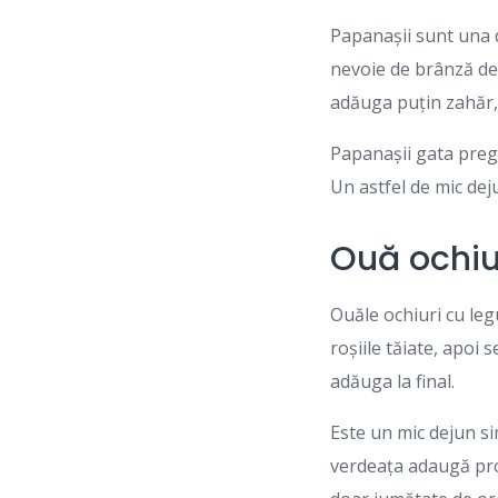
Papanașii sunt una d
nevoie de brânză de 
adăuga puțin zahăr, 
Papanașii gata preg
Un astfel de mic deju
Ouă ochiur
Ouăle ochiuri cu leg
roșiile tăiate, apoi 
adăuga la final.
Este un mic dejun si
verdeața adaugă pro