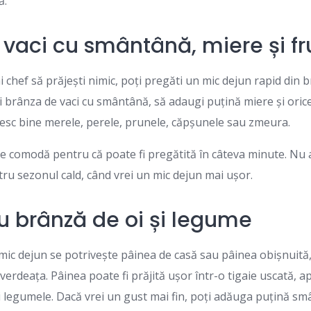
ă.
 vaci cu smântână, miere și fr
 chef să prăjești nimic, poți pregăti un mic dejun rapid din b
i brânza de vaci cu smântână, să adaugi puțină miere și orice
vesc bine merele, perele, prunele, căpșunele sau zmeura.
te comodă pentru că poate fi pregătită în câteva minute. Nu 
ntru sezonul cald, când vrei un mic dejun mai ușor.
cu brânză de oi și legume
mic dejun se potrivește pâinea de casă sau pâinea obișnuită,
și verdeața. Pâinea poate fi prăjită ușor într-o tigaie uscată, 
i legumele. Dacă vrei un gust mai fin, poți adăuga puțină sm