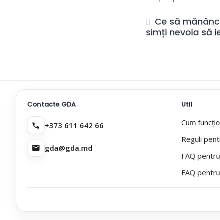
Ce să mănânci
simți nevoia să i
Contacte GDA
Util
Cum funcți
+373 611 642 66
Reguli pent
gda@gda.md
FAQ pentru
FAQ pentru