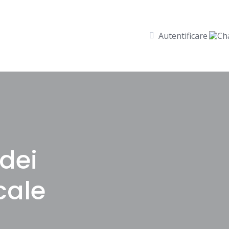
Autentificare
idei
cale