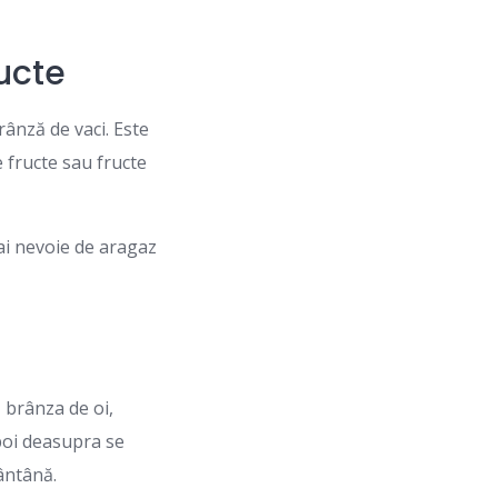
ucte
rânză de vaci. Este
 fructe sau fructe
ai nevoie de aragaz
 brânza de oi,
apoi deasupra se
ântână.