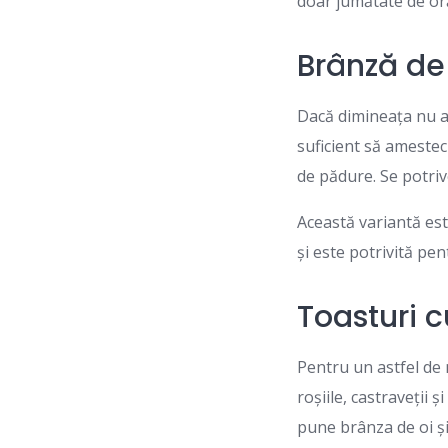
doar jumătate de or
Brânză de
Dacă dimineața nu ai
suficient să amestec
de pădure. Se potri
Această variantă es
și este potrivită pe
Toasturi 
Pentru un astfel de 
roșiile, castraveții 
pune brânza de oi ș