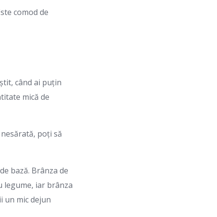
 Este comod de
tit, când ai puțin
ntitate mică de
 nesărată, poți să
 de bază. Brânza de
cu legume, iar brânza
ii un mic dejun