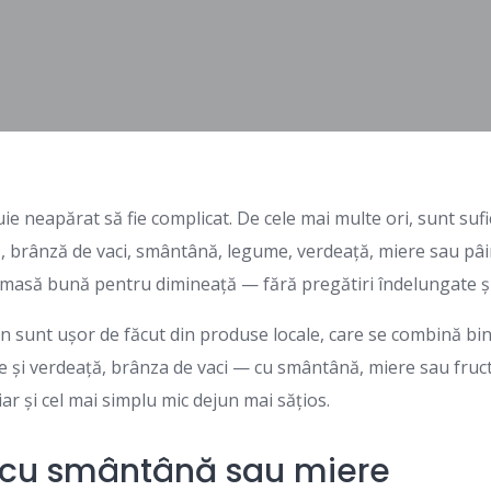
ie neapărat să fie complicat. De cele mai multe ori, sunt suf
, brânză de vaci, smântână, legume, verdeață, miere sau pâin
 masă bună pentru dimineață — fără pregătiri îndelungate și 
un sunt ușor de făcut din produse locale, care se combină bin
 și verdeață, brânza de vaci — cu smântână, miere sau fruct
ar și cel mai simplu mic dejun mai sățios.
 cu smântână sau miere