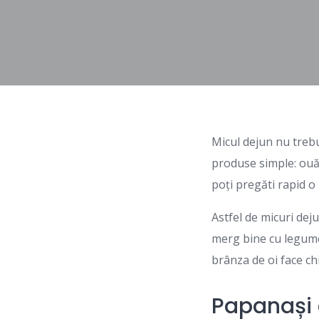
Micul dejun nu trebu
produse simple: ouă
poți pregăti rapid o
Astfel de micuri dej
merg bine cu legume
brânza de oi face chi
Papanași