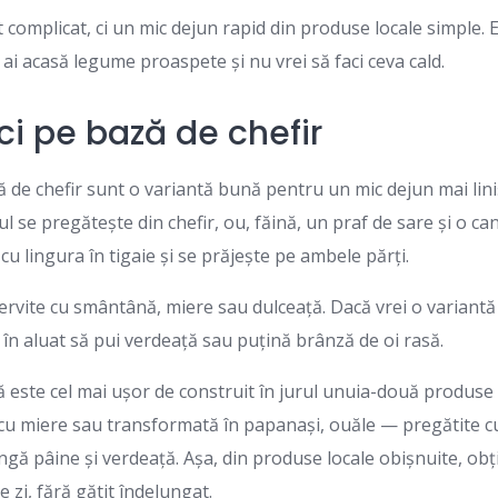
complicat, ci un mic dejun rapid din produse locale simple.
 ai acasă legume proaspete și nu vrei să faci ceva cald.
ci pe bază de chefir
ză de chefir sunt o variantă bună pentru un mic dejun mai liniș
l se pregătește din chefir, ou, făină, un praf de sare și o ca
cu lingura în tigaie și se prăjește pe ambele părți.
i servite cu smântână, miere sau dulceață. Dacă vrei o variantă
 în aluat să pui verdeață sau puțină brânză de oi rasă.
ă este cel mai ușor de construit în jurul unuia-două produse
ă cu miere sau transformată în papanași, ouăle — pregătite 
gă pâine și verdeață. Așa, din produse locale obișnuite, obț
 zi, fără gătit îndelungat.